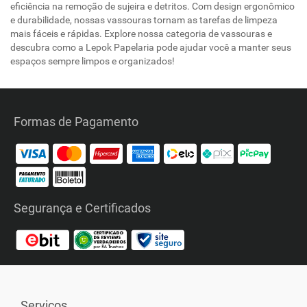
eficiência na remoção de sujeira e detritos. Com design ergonômico
e durabilidade, nossas vassouras tornam as tarefas de limpeza
mais fáceis e rápidas. Explore nossa categoria de vassouras e
descubra como a Lepok Papelaria pode ajudar você a manter seus
espaços sempre limpos e organizados!
Formas de Pagamento
Segurança e Certificados
Serviços