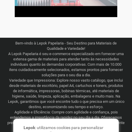
Bem-vindo à Lepok Papelaria - Seu Destino para Materiais de
Qualidade e Variedade!
A Lepok Papelaria é seu e-commerce especializado em fornecer uma
extensa gama de materiais para atender tanto às necessidades
individuais quanto às demandas corporativas. Com mais de 10.000
itens cuidadosamente selecionados, estamos prontos para fornecer
soluções para o seu dia a dia.
Variedade que Impressiona: Explore nosso vasto catálogo, que inclui
desde materiais de escritório, papel A4, cartuchos e toners, produtos
de informática, impressoras, bobinas térmicas, até materiais de
higiene, saúde, limpeza, aplicação, embalagens e muito mais. Na
Lepok, garantimos que você encontre tudo o que precisa em um único
destino, economizando seu tempo e esforço.
Agilidade e Eficiência: Compre com agilidade e confiança, pois
entendemos a importância da rapidez no seu dia a dia. Oferecemos
preços justos e competitivos, combinados com uma logística eficiente
Lepok
: utilizamos cookies para personalizar
que abrange todo o Brasil. Seja para consumo recorrente ou