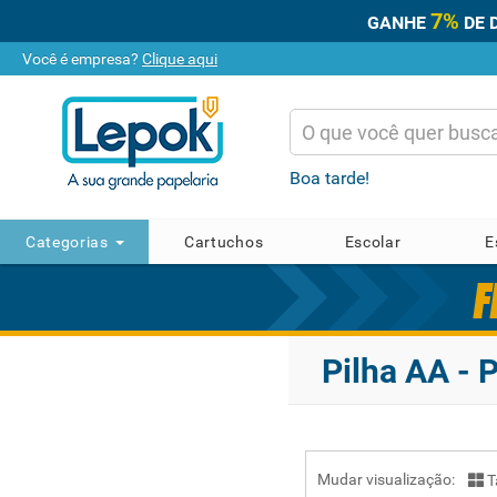
7%
GANHE
DE 
Você é empresa?
Clique aqui
Boa tarde!
Categorias
Cartuchos
Escolar
E
Pilha AA -
Mudar visualização:
T