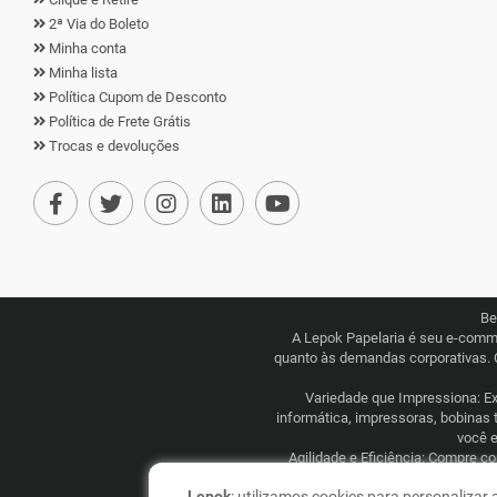
2ª Via do Boleto
Minha conta
Minha lista
Política Cupom de Desconto
Política de Frete Grátis
Trocas e devoluções
Be
A Lepok Papelaria é seu e-comm
quanto às demandas corporativas. 
Variedade que Impressiona: Exp
informática, impressoras, bobinas 
você e
Agilidade e Eficiência: Compre c
competitivos, combinados com uma l
Lepok
: utilizamos cookies para personalizar