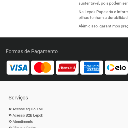
sustentável, pois podem ser
Na Lepok Papelaria e Infor
pilhas tenham a durabilida
Além disso, garantimos preç
Formas de Pagamento
Serviços
Acesse aqui o XML
Acesso B2B Lepok
Atendimento
Clique e Retire