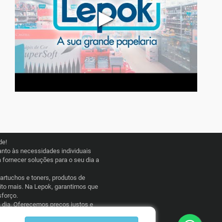
▶
de!
nto às necessidades individuais
fornecer soluções para o seu dia a
cartuchos e toners, produtos de
uito mais. Na Lepok, garantimos que
sforço.
a dia. Oferecemos preços justos e
 esporádico, a Lepok Papelaria está