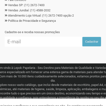
Vendas SP: (11) 2672-7400
Vendas Jundiaí: (11) 4588-2032
Atendimento Loja Virtual: (11) 2672-7400 opção 2
Política de Privacidade e Segurança
Cadastre-se e receba nossas promoções
Cadastrar
m-vindo à Lepok Papelaria - Seu Destino para Materiais de Qualidade e Varieda
erce especializado em fornecer uma extensa gama de materiais para atender ta
Com mais de 10.000 itens cuidadosamente selecionados, estamos prontos para 
dia.
lore nosso vasto catálogo, que inclui desde materiais de escritório, papel A4, 
térmicas, até materiais de higiene, saúde, limpeza, aplicação, embalagens e m
ncontre tudo o que precisa em um único destino, economizando seu tempo e e
om agilidade e confiança, pois entendemos a importância da rapidez no seu dia 
ogística eficiente que abrange todo o Brasil. Seja para consumo recorrente ou
 anúncios e melhorar a sua experiência no site. Ao continuar navegando,