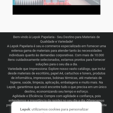
Bem-vindo à Lepok Papelaria - Seu Destino para Materiais de
Qualidade e Variedade!
A Lepok Papelaria é seu e-commerce especializado em fornecer uma
extensa gama de materiais para atender tanto às necessidades
individuais quanto às demandas corporativas. Com mais de 10.000
itens cuidadosamente selecionados, estamos prontos para fornecer
soluções para o seu dia a dia.
Variedade que Impressiona: Explore nosso vasto catálogo, que inclui
desde materiais de escritório, papel A4, cartuchos e toners, produtos
de informática, impressoras, bobinas térmicas, até materiais de
higiene, saúde, limpeza, aplicação, embalagens e muito mais. Na
Lepok, garantimos que você encontre tudo o que precisa em um único
destino, economizando seu tempo e esforço.
Agilidade e Eficiência: Compre com agilidade e confiança, pois
entendemos a importância da rapidez no seu dia a dia. Oferecemos
preços justos e competitivos, combinados com uma logística eficiente
Lepok
: utilizamos cookies para personalizar
que abrange todo o Brasil. Seja para consumo recorrente ou