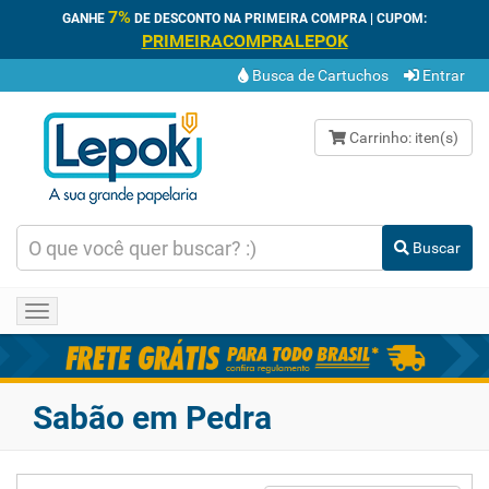
7%
GANHE
DE DESCONTO NA PRIMEIRA COMPRA | CUPOM:
PRIMEIRACOMPRALEPOK
Busca de Cartuchos
Entrar
Carrinho:
iten(s)
Buscar
Toggle
navigation
Sabão em Pedra