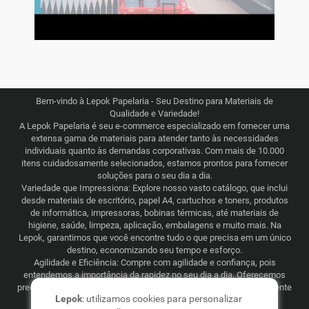
Bem-vindo à Lepok Papelaria - Seu Destino para Materiais de
Qualidade e Variedade!
A Lepok Papelaria é seu e-commerce especializado em fornecer uma
extensa gama de materiais para atender tanto às necessidades
individuais quanto às demandas corporativas. Com mais de 10.000
itens cuidadosamente selecionados, estamos prontos para fornecer
soluções para o seu dia a dia.
Variedade que Impressiona: Explore nosso vasto catálogo, que inclui
desde materiais de escritório, papel A4, cartuchos e toners, produtos
de informática, impressoras, bobinas térmicas, até materiais de
higiene, saúde, limpeza, aplicação, embalagens e muito mais. Na
Lepok, garantimos que você encontre tudo o que precisa em um único
destino, economizando seu tempo e esforço.
Agilidade e Eficiência: Compre com agilidade e confiança, pois
entendemos a importância da rapidez no seu dia a dia. Oferecemos
preços justos e competitivos, combinados com uma logística eficiente
Lepok
: utilizamos cookies para personalizar
que abrange todo o Brasil. Seja para consumo recorrente ou