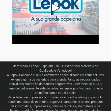
▶
Bem-vindo à Lepok Papelaria - Seu Destino para Materiais de
Qualidade e Variedade!
A Lepok Papelaria é seu e-commerce especializado em fornecer uma
extensa gama de materiais para atender tanto às necessidades
individuais quanto às demandas corporativas. Com mais de 10.000
itens cuidadosamente selecionados, estamos prontos para fornecer
soluções para o seu dia a dia.
Variedade que Impressiona: Explore nosso vasto catálogo, que inclui
desde materiais de escritório, papel A4, cartuchos e toners, produtos
de informática, impressoras, bobinas térmicas, até materiais de
higiene, saúde, limpeza, aplicação, embalagens e muito mais. Na