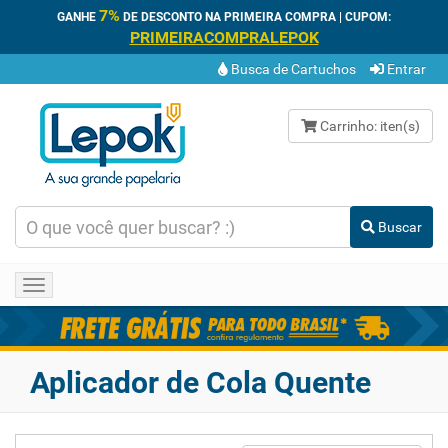
7%
GANHE
DE DESCONTO NA PRIMEIRA COMPRA | CUPOM:
PRIMEIRACOMPRALEPOK
Busca de Cartuchos
Entrar
Carrinho:
iten(s)
Buscar
Toggle
navigation
Aplicador de Cola Quente