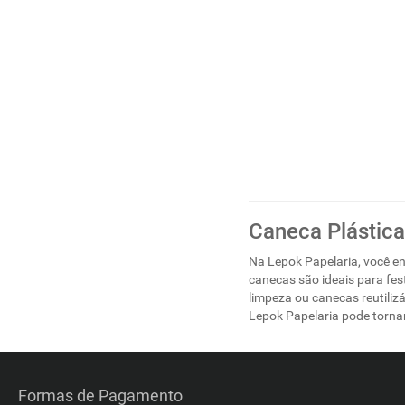
Caneca Plástica
Na Lepok Papelaria, você en
canecas são ideais para fes
limpeza ou canecas reutiliz
Lepok Papelaria pode tornar
Formas de Pagamento