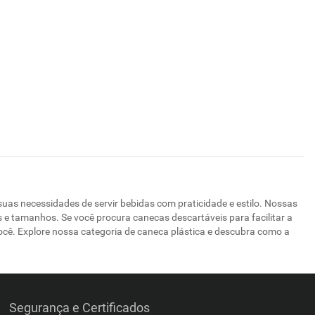
uas necessidades de servir bebidas com praticidade e estilo. Nossas
s e tamanhos. Se você procura canecas descartáveis para facilitar a
você. Explore nossa categoria de caneca plástica e descubra como a
Segurança e Certificados