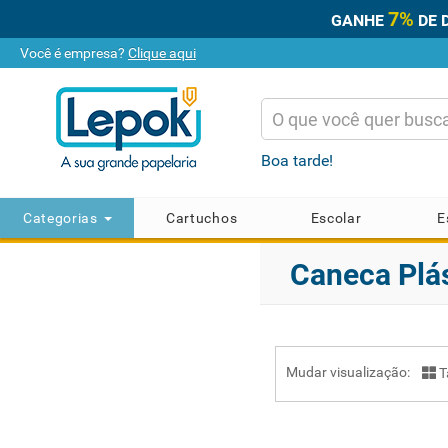
7%
GANHE
DE 
Você é empresa?
Clique aqui
Boa tarde!
Categorias
Cartuchos
Escolar
E
Caneca Plá
Mudar visualização:
T