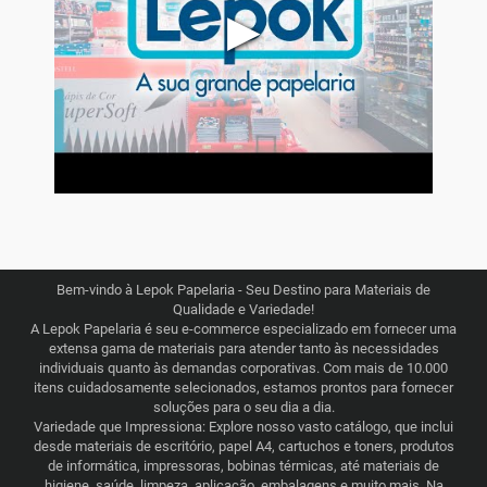
▶
Bem-vindo à Lepok Papelaria - Seu Destino para Materiais de
Qualidade e Variedade!
A Lepok Papelaria é seu e-commerce especializado em fornecer uma
extensa gama de materiais para atender tanto às necessidades
individuais quanto às demandas corporativas. Com mais de 10.000
itens cuidadosamente selecionados, estamos prontos para fornecer
soluções para o seu dia a dia.
Variedade que Impressiona: Explore nosso vasto catálogo, que inclui
desde materiais de escritório, papel A4, cartuchos e toners, produtos
de informática, impressoras, bobinas térmicas, até materiais de
higiene, saúde, limpeza, aplicação, embalagens e muito mais. Na