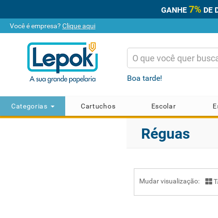
7%
GANHE
DE 
Você é empresa?
Clique aqui
Boa tarde!
Categorias
Cartuchos
Escolar
E
Réguas
Mudar visualização:
T