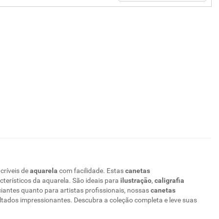
ncríveis de
aquarela
com facilidade. Estas
canetas
terísticos da aquarela. São ideais para
ilustração
,
caligrafia
niciantes quanto para artistas profissionais, nossas
canetas
ultados impressionantes. Descubra a coleção completa e leve suas