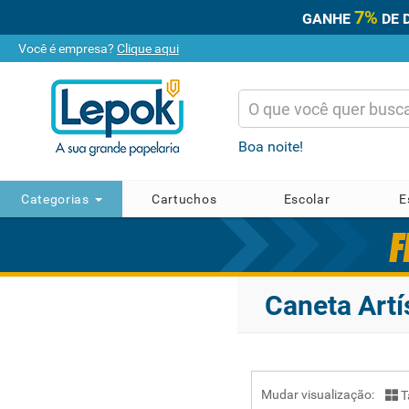
7%
GANHE
DE 
Você é empresa?
Clique aqui
Boa noite!
Categorias
Cartuchos
Escolar
E
Caneta Artí
Mudar visualização:
T