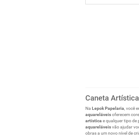
Caneta Artístic
Na
Lepok Papelaria
, você 
aquareláveis
oferecem cores
artística
e qualquer tipo de p
aquareláveis
vão ajudar voc
obras a um novo nível de cri