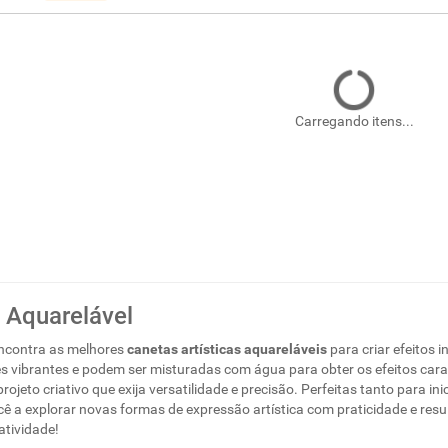
Carregando itens...
a Aquarelável
encontra as melhores
canetas artísticas aquareláveis
para criar efeitos i
 vibrantes e podem ser misturadas com água para obter os efeitos carac
rojeto criativo que exija versatilidade e precisão. Perfeitas tanto para i
ê a explorar novas formas de expressão artística com praticidade e res
atividade!