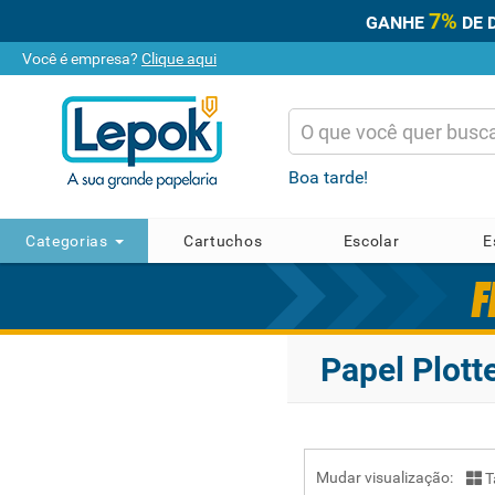
7%
GANHE
DE 
Você é empresa?
Clique aqui
Boa tarde!
Categorias
Cartuchos
Escolar
E
Papel Plott
Mudar visualização:
T