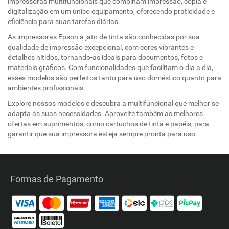
impressoras multifuncionais que combinam impressão, cópia e
digitalização em um único equipamento, oferecendo praticidade e
eficiência para suas tarefas diárias.
As impressoras Epson a jato de tinta são conhecidas por sua
qualidade de impressão excepcional, com cores vibrantes e
detalhes nítidos, tornando-as ideais para documentos, fotos e
materiais gráficos. Com funcionalidades que facilitam o dia a dia,
esses modelos são perfeitos tanto para uso doméstico quanto para
ambientes profissionais.
Explore nossos modelos e descubra a multifuncional que melhor se
adapta às suas necessidades. Aproveite também as melhores
ofertas em suprimentos, como cartuchos de tinta e papéis, para
garantir que sua impressora esteja sempre pronta para uso.
Formas de Pagamento