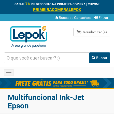
7%
GANHE
DE DESCONTO NA PRIMEIRA COMPRA | CUPOM:
PRIMEIRACOMPRALEPOK
Busca de Cartuchos
Entrar
Carrinho:
iten(s)
Buscar
Toggle
navigation
Multifuncional Ink-Jet
Epson