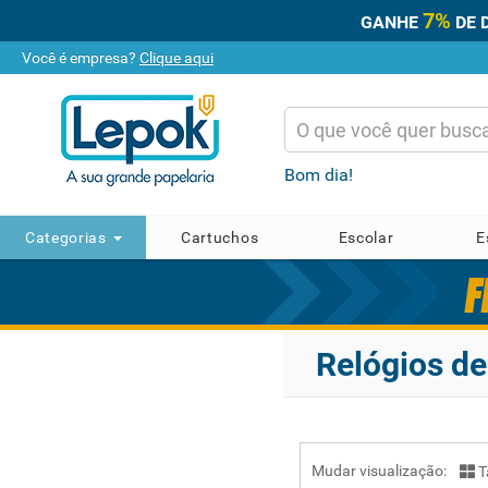
7%
GANHE
DE 
Você é empresa?
Clique aqui
Bom dia!
Categorias
Cartuchos
Escolar
E
Relógios d
Mudar visualização:
T