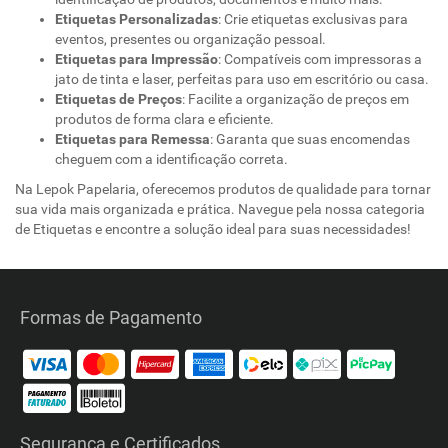
Etiquetas Personalizadas
: Crie etiquetas exclusivas para
eventos, presentes ou organização pessoal.
Etiquetas para Impressão
: Compatíveis com impressoras a
jato de tinta e laser, perfeitas para uso em escritório ou casa.
Etiquetas de Preços
: Facilite a organização de preços em
produtos de forma clara e eficiente.
Etiquetas para Remessa
: Garanta que suas encomendas
cheguem com a identificação correta.
Na Lepok Papelaria, oferecemos produtos de qualidade para tornar
sua vida mais organizada e prática. Navegue pela nossa categoria
de Etiquetas e encontre a solução ideal para suas necessidades!
Formas de Pagamento
Segurança e Certificados