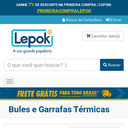
7%
GANHE
DE DESCONTO NA PRIMEIRA COMPRA | CUPOM:
PRIMEIRACOMPRALEPOK
Busca de Cartuchos
Entrar
Carrinho:
iten(s)
Buscar
Toggle
navigation
Bules e Garrafas Térmicas