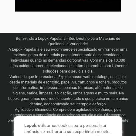
Bem-vindo à Lepok Papelaria - Seu Destino para Materiais de
Qualidade e Variedade!
A Lepok Papelaria é seu e-commerce especializado em fornecer uma
extensa gama de materiais para atender tanto às necessidades
individuais quanto às demandas corporativas. Com mais de 10.000
itens cuidadosamente selecionados, estamos prontos para fornecer
soluções para o seu dia a dia.
Variedade que Impressiona: Explore nosso vasto catálogo, que inclui
desde materiais de escritório, papel A4, cartuchos e toners, produtos
de informática, impressoras, bobinas térmicas, até materiais de
higiene, saúde, limpeza, aplicação, embalagens e muito mais. Na
Lepok, garantimos que você encontre tudo o que precisa em um único
destino, economizando seu tempo e esforço.
Agilidade e Eficiência: Compre com agilidade e confiança, pois
entendemos a importância da rapidez no seu dia a dia. Oferecemos
preços justos e competitivos, combinados com uma logística eficiente
Lepok
: utilizamos cookies para personalizar
que abrange todo o Brasil. Seja para consumo recorrente ou
esporádico, a Lepok Papelaria está comprometida em tornar sua
anúncios e melhorar a sua experiência no site.