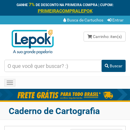
7%
GANHE
DE DESCONTO NA PRIMEIRA COMPRA | CUPOM:
PRIMEIRACOMPRALEPOK
Busca de Cartuchos
Entrar
Carrinho:
iten(s)
Buscar
Toggle
navigation
Caderno de Cartografia