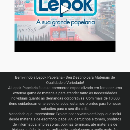
▶
Bem-vindo à Lepok Papelaria - Seu Destino para Materiais de
Qualidade e Variedade!
A Lepok Papelaria é seu e-commerce especializado em fornecer uma
extensa gama de materiais para atender tanto às necessidades
individuais quanto às demandas corporativas. Com mais de 10.000
itens cuidadosamente selecionados, estamos prontos para fornecer
soluções para o seu dia a dia.
Variedade que Impressiona: Explore nosso vasto catálogo, que inclui
desde materiais de escritório, papel A4, cartuchos e toners, produtos
de informática, impressoras, bobinas térmicas, até materiais de
higiene, saúde, limpeza, aplicação, embalagens e muito mais. Na