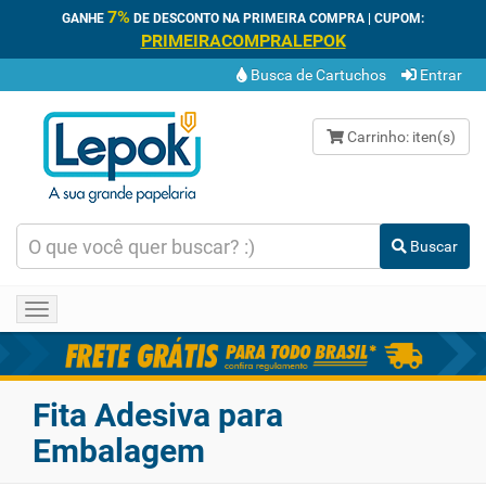
7%
GANHE
DE DESCONTO NA PRIMEIRA COMPRA | CUPOM:
PRIMEIRACOMPRALEPOK
Busca de Cartuchos
Entrar
Carrinho:
iten(s)
Buscar
Toggle
navigation
Fita Adesiva para
Embalagem