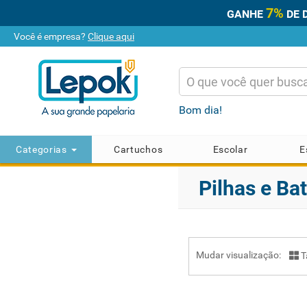
7%
GANHE
DE 
Você é empresa?
Clique aqui
Bom dia!
Categorias
Cartuchos
Escolar
E
Pilhas e Ba
Mudar visualização:
T