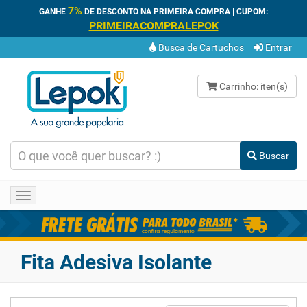
7%
GANHE
DE DESCONTO NA PRIMEIRA COMPRA | CUPOM:
PRIMEIRACOMPRALEPOK
Busca de Cartuchos
Entrar
Carrinho:
iten(s)
Buscar
Toggle
navigation
Fita Adesiva Isolante