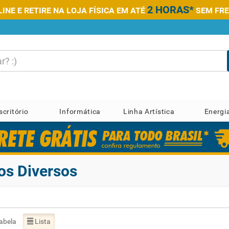
2 HORAS*
NE E RETIRE NA LOJA FÍSICA EM ATÉ
SEM FRE
scritório
Informática
Linha Artística
Energi
os Diversos
abela
Lista