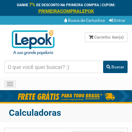
7%
GANHE
DE DESCONTO NA PRIMEIRA COMPRA | CUPOM:
PRIMEIRACOMPRALEPOK
Busca de Cartuchos
Entrar
Carrinho:
iten(s)
Buscar
Toggle
navigation
Calculadoras