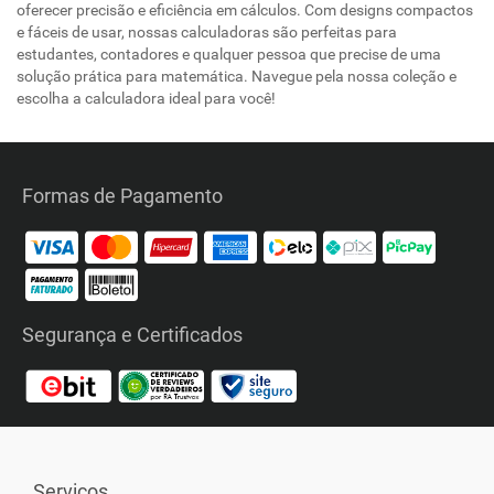
oferecer precisão e eficiência em cálculos. Com designs compactos
e fáceis de usar, nossas calculadoras são perfeitas para
estudantes, contadores e qualquer pessoa que precise de uma
solução prática para matemática. Navegue pela nossa coleção e
escolha a calculadora ideal para você!
Formas de Pagamento
Segurança e Certificados
Serviços