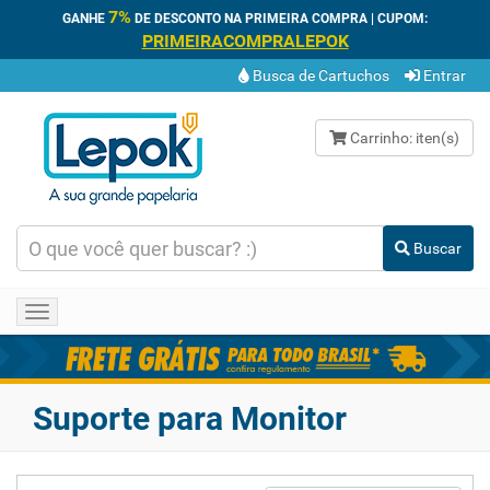
7%
GANHE
DE DESCONTO NA PRIMEIRA COMPRA | CUPOM:
PRIMEIRACOMPRALEPOK
Busca de Cartuchos
Entrar
Carrinho:
iten(s)
Buscar
Toggle
navigation
Suporte para Monitor