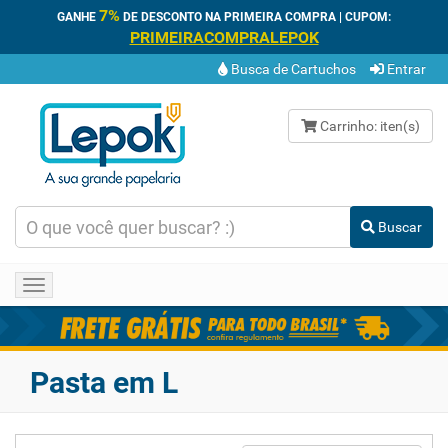
7%
GANHE
DE DESCONTO NA PRIMEIRA COMPRA | CUPOM:
PRIMEIRACOMPRALEPOK
Busca de Cartuchos
Entrar
Carrinho:
iten(s)
Buscar
Toggle
navigation
Pasta em L