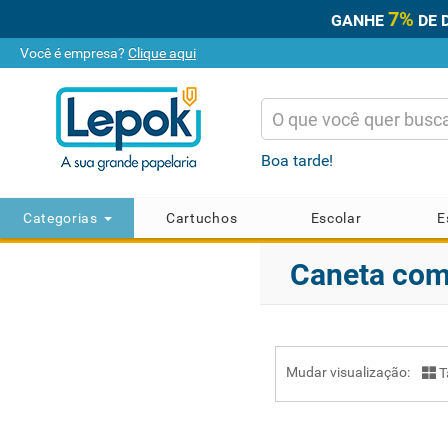
7%
GANHE
DE 
Você é empresa?
Clique aqui
Boa tarde!
Categorias
Cartuchos
Escolar
E
Caneta com
Mudar visualização:
T