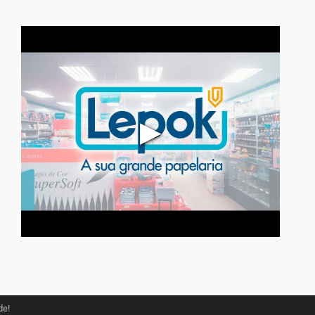
▶
de!