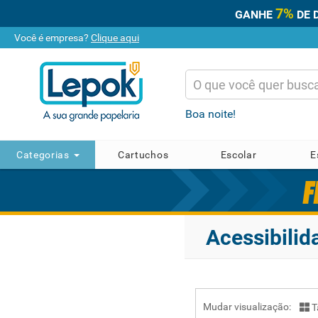
7%
GANHE
DE 
Você é empresa?
Clique aqui
Boa noite!
Categorias
Cartuchos
Escolar
E
Acessibilid
Mudar visualização:
T