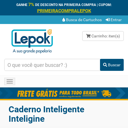
7%
GANHE
DE DESCONTO NA PRIMEIRA COMPRA | CUPOM:
PRIMEIRACOMPRALEPOK
Busca de Cartuchos
Entrar
Carrinho:
iten(s)
Buscar
Toggle
navigation
Caderno Inteligente
Inteligine