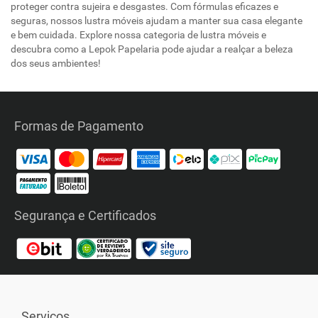
proteger contra sujeira e desgastes. Com fórmulas eficazes e
seguras, nossos lustra móveis ajudam a manter sua casa elegante
e bem cuidada. Explore nossa categoria de lustra móveis e
descubra como a Lepok Papelaria pode ajudar a realçar a beleza
dos seus ambientes!
Formas de Pagamento
Segurança e Certificados
Serviços