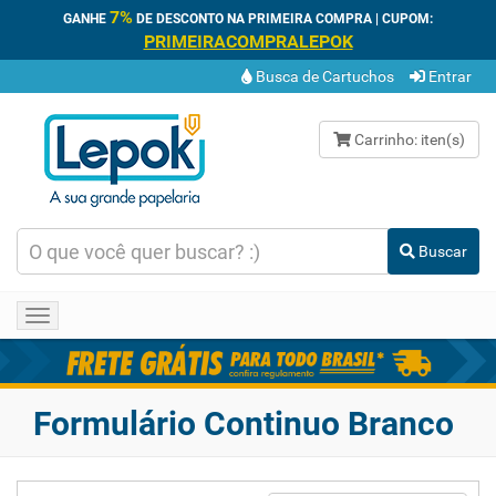
7%
GANHE
DE DESCONTO NA PRIMEIRA COMPRA | CUPOM:
PRIMEIRACOMPRALEPOK
Busca de Cartuchos
Entrar
Carrinho:
iten(s)
Buscar
Toggle
navigation
Formulário Continuo Branco