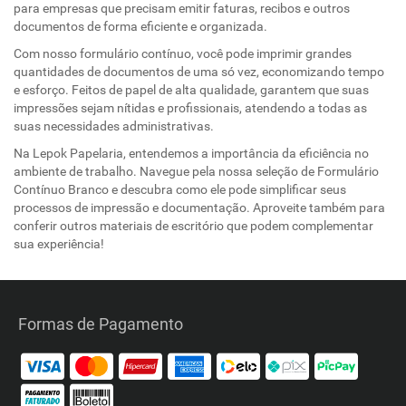
para empresas que precisam emitir faturas, recibos e outros
documentos de forma eficiente e organizada.
Com nosso formulário contínuo, você pode imprimir grandes
quantidades de documentos de uma só vez, economizando tempo
e esforço. Feitos de papel de alta qualidade, garantem que suas
impressões sejam nítidas e profissionais, atendendo a todas as
suas necessidades administrativas.
Na Lepok Papelaria, entendemos a importância da eficiência no
ambiente de trabalho. Navegue pela nossa seleção de Formulário
Contínuo Branco e descubra como ele pode simplificar seus
processos de impressão e documentação. Aproveite também para
conferir outros materiais de escritório que podem complementar
sua experiência!
Formas de Pagamento