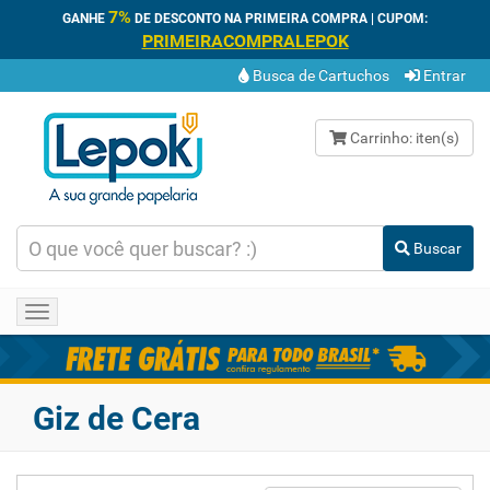
7%
GANHE
DE DESCONTO NA PRIMEIRA COMPRA | CUPOM:
PRIMEIRACOMPRALEPOK
Busca de Cartuchos
Entrar
Carrinho:
iten(s)
Buscar
Toggle
navigation
Giz de Cera