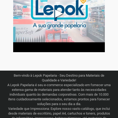
▶
Bem-vindo à Lepok Papelaria - Seu Destino para Materiais de
Qualidade e Variedade!
A Lepok Papelaria é seu e-commerce especializado em fornecer uma
extensa gama de materiais para atender tanto às necessidades
individuais quanto às demandas corporativas. Com mais de 10.000
itens cuidadosamente selecionados, estamos prontos para fornecer
soluções para o seu dia a dia.
Variedade que Impressiona: Explore nosso vasto catálogo, que inclui
desde materiais de escritório, papel A4, cartuchos e toners, produtos