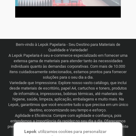
Bem-vindo à Lepok Papelaria - Seu Destino para Materiais de
Qualidade e Variedade!
A Lepok Papelaria é seu e-commerce especializado em fornecer uma
extensa gama de materiais para atender tanto às necessidades
individuais quanto às demandas corporativas. Com mais de 10.000
itens cuidadosamente selecionados, estamos prontos para fornecer
soluções para o seu dia a dia.
Variedade que Impressiona: Explore nosso vasto catálogo, que inclui
desde materiais de escritório, papel A4, cartuchos e toners, produtos
de informática, impressoras, bobinas térmicas, até materiais de
higiene, saúde, limpeza, aplicação, embalagens e muito mais. Na
Lepok, garantimos que você encontre tudo o que precisa em um único
destino, economizando seu tempo e esforço.
Agilidade e Eficiência: Compre com agilidade e confiança, pois
entendemos a importância da rapidez no seu dia a dia. Oferecemos
preços justos e competitivos, combinados com uma logística eficiente
Lepok
: utilizamos cookies para personalizar
que abrange todo o Brasil. Seja para consumo recorrente ou