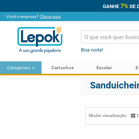
7%
GANHE
DE 
Você é empresa?
Clique aqui
Boa noite!
Categorias
Cartuchos
Escolar
E
Sanduichei
Mudar visualização:
T