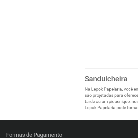
Sanduicheira
Na Lepok Papelaria, você e
são projetadas para oferece
tarde ou um piquenique, nos
Lepok Papelaria pode torna
Formas de Pagamento