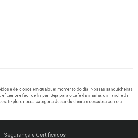
ápidos e deliciosos em qualquer momento do dia. Nossas sanduicheiras
eficiente e fácil de limpar. Seja para o café da manhã, um lanche da
sos. Explore nossa categoria de sanduicheira e descubra como a
Segurança e Certificados