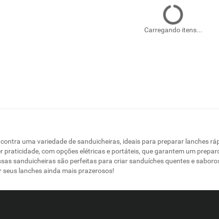
Carregando itens...
ncontra uma variedade de sanduicheiras, ideais para preparar lanches r
r praticidade, com opções elétricas e portáteis, que garantem um preparo 
sas sanduicheiras são perfeitas para criar sanduíches quentes e saboro
r seus lanches ainda mais prazerosos!