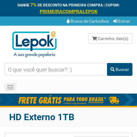
7%
GANHE
DE DESCONTO NA PRIMEIRA COMPRA | CUPOM:
PRIMEIRACOMPRALEPOK
Busca de Cartuchos
Entrar
Carrinho:
iten(s)
Buscar
Toggle
navigation
HD Externo 1TB