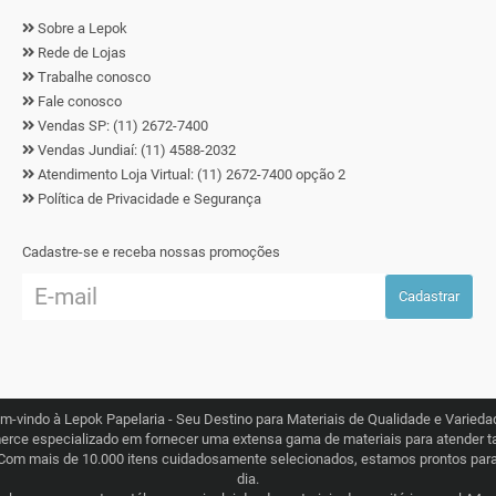
Sobre a Lepok
Rede de Lojas
Trabalhe conosco
Fale conosco
Vendas SP: (11) 2672-7400
Vendas Jundiaí: (11) 4588-2032
Atendimento Loja Virtual: (11) 2672-7400 opção 2
Política de Privacidade e Segurança
Cadastre-se e receba nossas promoções
Cadastrar
m-vindo à Lepok Papelaria - Seu Destino para Materiais de Qualidade e Varieda
erce especializado em fornecer uma extensa gama de materiais para atender ta
Com mais de 10.000 itens cuidadosamente selecionados, estamos prontos para 
dia.