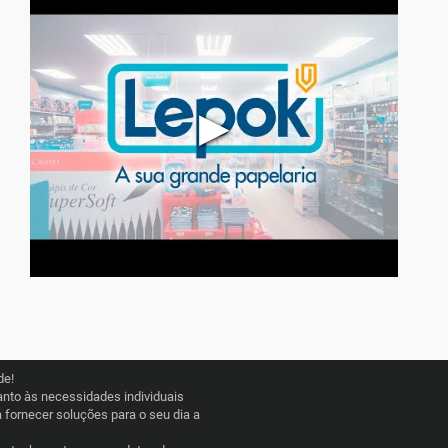
▶
de!
nto às necessidades individuais
fornecer soluções para o seu dia a