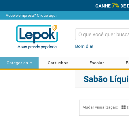
7%
GANHE
DE 
Você é empresa?
Clique aqui
Bom dia!
Categorias
Cartuchos
Escolar
E
Sabão Líqu
Mudar visualização:
T