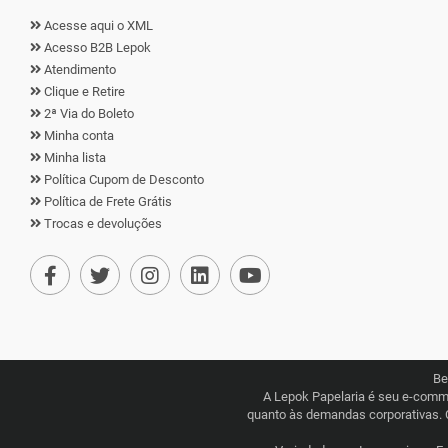
Acesse aqui o XML
Acesso B2B Lepok
Atendimento
Clique e Retire
2ª Via do Boleto
Minha conta
Minha lista
Política Cupom de Desconto
Política de Frete Grátis
Trocas e devoluções
Be
A Lepok Papelaria é seu e-comm
quanto às demandas corporativas. 