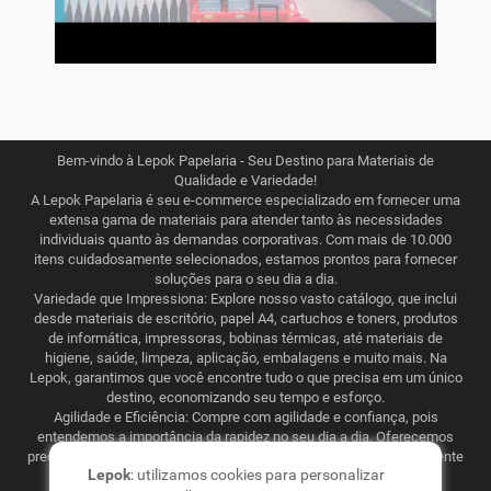
Bem-vindo à Lepok Papelaria - Seu Destino para Materiais de
Qualidade e Variedade!
A Lepok Papelaria é seu e-commerce especializado em fornecer uma
extensa gama de materiais para atender tanto às necessidades
individuais quanto às demandas corporativas. Com mais de 10.000
itens cuidadosamente selecionados, estamos prontos para fornecer
soluções para o seu dia a dia.
Variedade que Impressiona: Explore nosso vasto catálogo, que inclui
desde materiais de escritório, papel A4, cartuchos e toners, produtos
de informática, impressoras, bobinas térmicas, até materiais de
higiene, saúde, limpeza, aplicação, embalagens e muito mais. Na
Lepok, garantimos que você encontre tudo o que precisa em um único
destino, economizando seu tempo e esforço.
Agilidade e Eficiência: Compre com agilidade e confiança, pois
entendemos a importância da rapidez no seu dia a dia. Oferecemos
preços justos e competitivos, combinados com uma logística eficiente
Lepok
: utilizamos cookies para personalizar
que abrange todo o Brasil. Seja para consumo recorrente ou