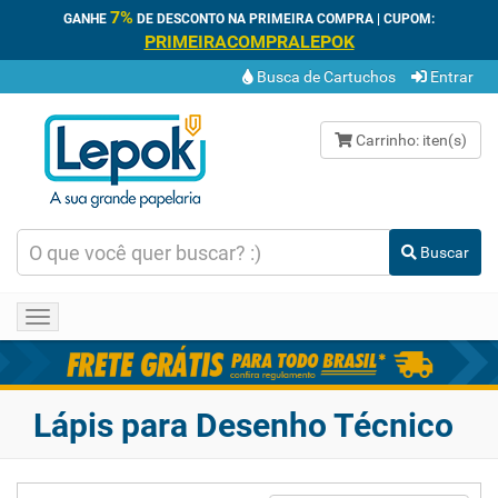
7%
GANHE
DE DESCONTO NA PRIMEIRA COMPRA | CUPOM:
PRIMEIRACOMPRALEPOK
Busca de Cartuchos
Entrar
Carrinho:
iten(s)
Buscar
Toggle
navigation
Lápis para Desenho Técnico