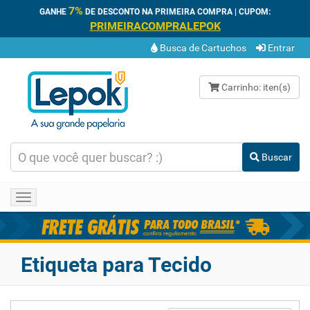
7%
GANHE
DE DESCONTO NA PRIMEIRA COMPRA | CUPOM:
PRIMEIRACOMPRALEPOK
Busca de Cartuchos
Entrar
Carrinho:
iten(s)
Buscar
Toggle
navigation
Etiqueta para Tecido