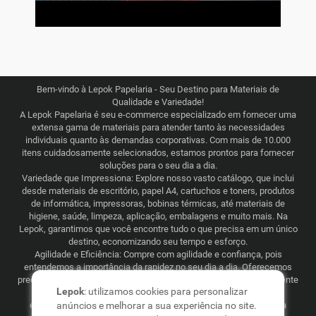
Bem-vindo à Lepok Papelaria - Seu Destino para Materiais de
Qualidade e Variedade!
A Lepok Papelaria é seu e-commerce especializado em fornecer uma
extensa gama de materiais para atender tanto às necessidades
individuais quanto às demandas corporativas. Com mais de 10.000
itens cuidadosamente selecionados, estamos prontos para fornecer
soluções para o seu dia a dia.
Variedade que Impressiona: Explore nosso vasto catálogo, que inclui
desde materiais de escritório, papel A4, cartuchos e toners, produtos
de informática, impressoras, bobinas térmicas, até materiais de
higiene, saúde, limpeza, aplicação, embalagens e muito mais. Na
Lepok, garantimos que você encontre tudo o que precisa em um único
destino, economizando seu tempo e esforço.
Agilidade e Eficiência: Compre com agilidade e confiança, pois
entendemos a importância da rapidez no seu dia a dia. Oferecemos
preços justos e competitivos, combinados com uma logística eficiente
Lepok
: utilizamos cookies para personalizar
que abrange todo o Brasil. Seja para consumo recorrente ou
esporádico, a Lepok Papelaria está comprometida em tornar sua
anúncios e melhorar a sua experiência no site.