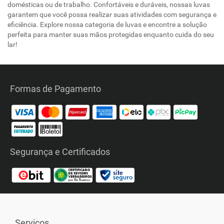
domésticas ou de trabalho. Confortáveis e duráveis, nossas luvas
garantem que você possa realizar suas atividades com segurança e
eficiência. Explore nossa categoria de luvas e encontre a solução
perfeita para manter suas mãos protegidas enquanto cuida do seu
lar!
Formas de Pagamento
Segurança e Certificados
Serviços