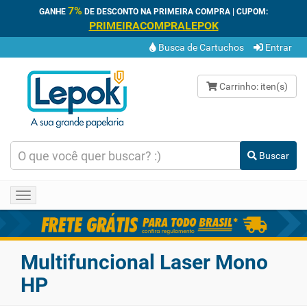
7%
GANHE
DE DESCONTO NA PRIMEIRA COMPRA | CUPOM:
PRIMEIRACOMPRALEPOK
Busca de Cartuchos
Entrar
Carrinho:
iten(s)
Buscar
Toggle
navigation
Multifuncional Laser Mono
HP