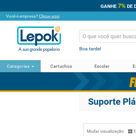
7%
GANHE
DE 
Você é empresa?
Clique aqui
Boa tarde!
Categorias
Cartuchos
Escolar
E
Suporte Plá
Mudar visualização:
T