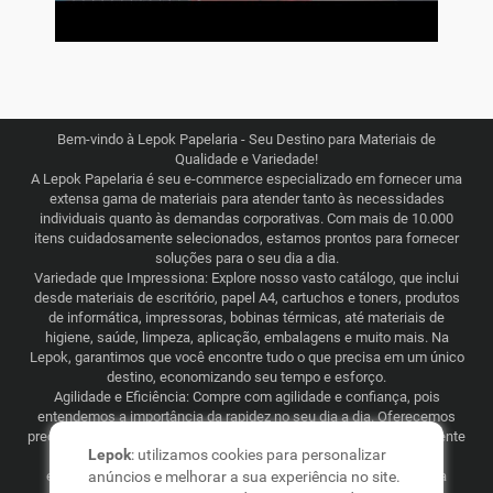
Bem-vindo à Lepok Papelaria - Seu Destino para Materiais de
Qualidade e Variedade!
A Lepok Papelaria é seu e-commerce especializado em fornecer uma
extensa gama de materiais para atender tanto às necessidades
individuais quanto às demandas corporativas. Com mais de 10.000
itens cuidadosamente selecionados, estamos prontos para fornecer
soluções para o seu dia a dia.
Variedade que Impressiona: Explore nosso vasto catálogo, que inclui
desde materiais de escritório, papel A4, cartuchos e toners, produtos
de informática, impressoras, bobinas térmicas, até materiais de
higiene, saúde, limpeza, aplicação, embalagens e muito mais. Na
Lepok, garantimos que você encontre tudo o que precisa em um único
destino, economizando seu tempo e esforço.
Agilidade e Eficiência: Compre com agilidade e confiança, pois
entendemos a importância da rapidez no seu dia a dia. Oferecemos
preços justos e competitivos, combinados com uma logística eficiente
Lepok
: utilizamos cookies para personalizar
que abrange todo o Brasil. Seja para consumo recorrente ou
esporádico, a Lepok Papelaria está comprometida em tornar sua
anúncios e melhorar a sua experiência no site.