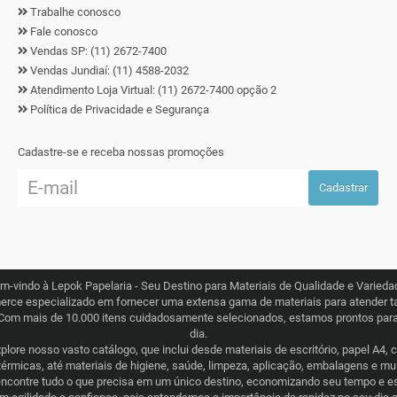
Trabalhe conosco
Fale conosco
Vendas SP: (11) 2672-7400
Vendas Jundiaí: (11) 4588-2032
Atendimento Loja Virtual: (11) 2672-7400 opção 2
Política de Privacidade e Segurança
Cadastre-se e receba nossas promoções
Cadastrar
m-vindo à Lepok Papelaria - Seu Destino para Materiais de Qualidade e Varieda
erce especializado em fornecer uma extensa gama de materiais para atender ta
Com mais de 10.000 itens cuidadosamente selecionados, estamos prontos para 
dia.
lore nosso vasto catálogo, que inclui desde materiais de escritório, papel A4, 
térmicas, até materiais de higiene, saúde, limpeza, aplicação, embalagens e m
ncontre tudo o que precisa em um único destino, economizando seu tempo e e