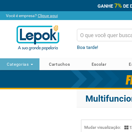
7%
GANHE
DE 
Você é empresa?
Clique aqui
Boa tarde!
Categorias
Cartuchos
Escolar
E
Multifuncio
Mudar visualização:
T