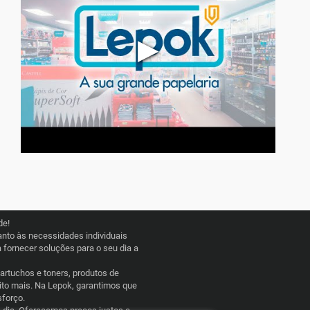
▶
de!
nto às necessidades individuais
fornecer soluções para o seu dia a
cartuchos e toners, produtos de
uito mais. Na Lepok, garantimos que
sforço.