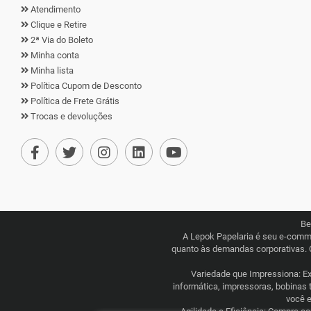
Atendimento
Clique e Retire
2ª Via do Boleto
Minha conta
Minha lista
Política Cupom de Desconto
Política de Frete Grátis
Trocas e devoluções
Be
A Lepok Papelaria é seu e-comm
quanto às demandas corporativas. 
Variedade que Impressiona: Exp
informática, impressoras, bobinas 
você e