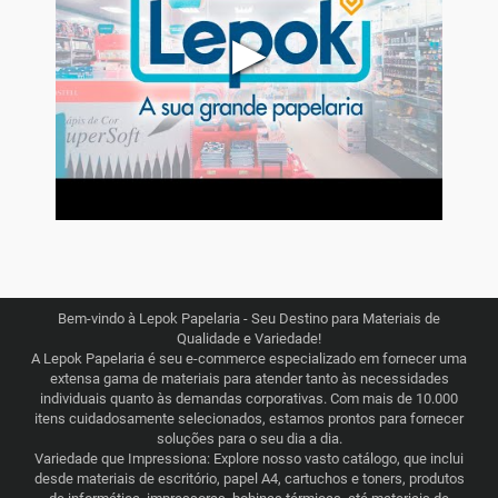
▶
Bem-vindo à Lepok Papelaria - Seu Destino para Materiais de
Qualidade e Variedade!
A Lepok Papelaria é seu e-commerce especializado em fornecer uma
extensa gama de materiais para atender tanto às necessidades
individuais quanto às demandas corporativas. Com mais de 10.000
itens cuidadosamente selecionados, estamos prontos para fornecer
soluções para o seu dia a dia.
Variedade que Impressiona: Explore nosso vasto catálogo, que inclui
desde materiais de escritório, papel A4, cartuchos e toners, produtos