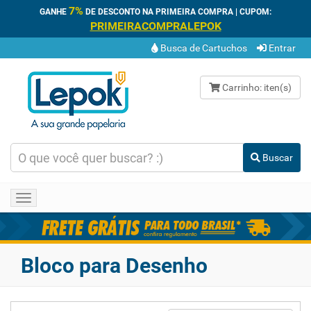
7%
GANHE
DE DESCONTO NA PRIMEIRA COMPRA | CUPOM:
PRIMEIRACOMPRALEPOK
Busca de Cartuchos
Entrar
Carrinho:
iten(s)
Buscar
Toggle
navigation
Bloco para Desenho