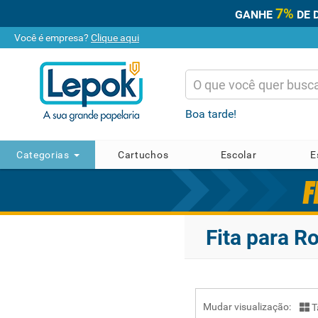
7%
GANHE
DE 
Você é empresa?
Clique aqui
Boa tarde!
Categorias
Cartuchos
Escolar
E
Fita para R
Mudar visualização:
T