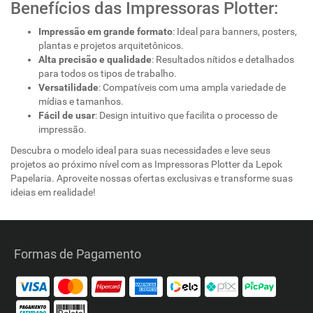
Benefícios das Impressoras Plotter:
Impressão em grande formato
: Ideal para banners, posters,
plantas e projetos arquitetônicos.
Alta precisão e qualidade
: Resultados nítidos e detalhados
para todos os tipos de trabalho.
Versatilidade
: Compatíveis com uma ampla variedade de
mídias e tamanhos.
Fácil de usar
: Design intuitivo que facilita o processo de
impressão.
Descubra o modelo ideal para suas necessidades e leve seus
projetos ao próximo nível com as Impressoras Plotter da Lepok
Papelaria. Aproveite nossas ofertas exclusivas e transforme suas
ideias em realidade!
Formas de Pagamento