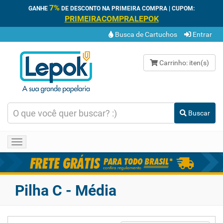
7%
GANHE
DE DESCONTO NA PRIMEIRA COMPRA | CUPOM:
PRIMEIRACOMPRALEPOK
Busca de Cartuchos
Entrar
Carrinho:
iten(s)
Buscar
Toggle
navigation
Pilha C - Média