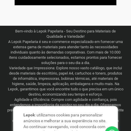
Bem-vindo à Lepok Papelaria - Seu Destino para Materiais de
Qualidade e Variedade!
A Lepok Papelaria é seu e-commerce especializado em fornecer uma
extensa gama de materiais para atender tanto às necessidades
individuais quanto às demandas corporativas. Com mais de 10.000
itens cuidadosamente selecionados, estamos prontos para fornecer
soluções para o seu dia a dia.
Variedade que Impressiona: Explore nosso vasto catálogo, que inclui
desde materiais de escritório, papel A4, cartuchos e toners, produtos
de informática, impressoras, bobinas térmicas, até materiais de
higiene, saúde, limpeza, aplicação, embalagens e muito mais. Na
Lepok, garantimos que você encontre tudo o que precisa em um único
destino, economizando seu tempo e esforço.
Agilidade e Eficiência: Compre com agilidade e confiança, pois
entendemos a importância da rapidez no seu dia a dia. Oferecemos
preços justos e competitivos, combinados com uma logística eficiente
Lepok
: utilizamos cookies para personalizar
que abrange todo o Brasil. Seja para consumo recorrente ou
esporádico, a Lepok Papelaria está comprometida em tornar sua
anúncios e melhorar a sua experiência no site.
experiência de compra simples e garantida.
Ao continuar navegando, você concorda com