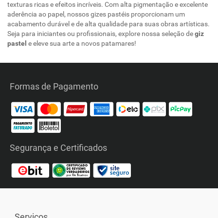
texturas ricas e efeitos incríveis. Com alta pigmentação e excelente
aderência ao papel, nossos gizes pastéis proporcionam um
acabamento durável e de alta qualidade para suas obras artísticas.
Seja para iniciantes ou profissionais, explore nossa seleção de
giz
pastel
e eleve sua arte a novos patamares!
Formas de Pagamento
Segurança e Certificados
Serviços