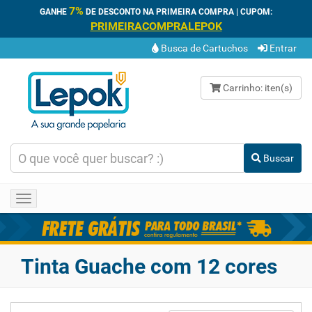
7%
GANHE
DE DESCONTO NA PRIMEIRA COMPRA | CUPOM:
PRIMEIRACOMPRALEPOK
Busca de Cartuchos
Entrar
Carrinho:
iten(s)
Buscar
Toggle
navigation
Tinta Guache com 12 cores